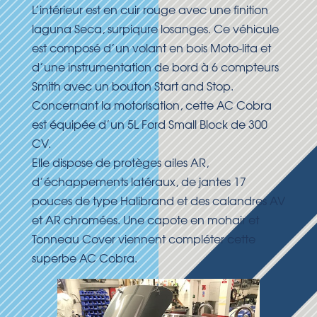
L’intérieur est en cuir rouge avec une finition
laguna Seca, surpiqure losanges. Ce véhicule
est composé d’un volant en bois Moto-lita et
d’une instrumentation de bord à 6 compteurs
Smith avec un bouton Start and Stop.
Concernant la motorisation, cette AC Cobra
est équipée d’un 5L Ford Small Block de 300
CV.
Elle dispose de protèges ailes AR,
d’échappements latéraux, de jantes 17
pouces de type Halibrand et des calandres AV
et AR chromées. Une capote en mohair et
Tonneau Cover viennent compléter cette
superbe AC Cobra.