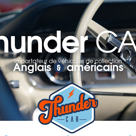
hunder
CA
Importateur de véhicules de collection
Anglais
américains