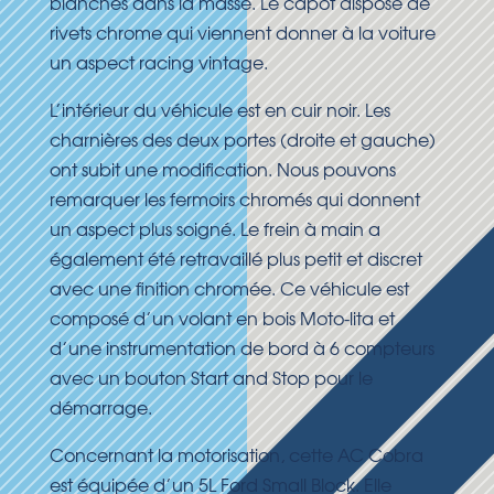
blanches dans la masse. Le capot dispose de
rivets chrome qui viennent donner à la voiture
un aspect racing vintage.
L’intérieur du véhicule est en cuir noir. Les
charnières des deux portes (droite et gauche)
ont subit une modification. Nous pouvons
remarquer les fermoirs chromés qui donnent
un aspect plus soigné. Le frein à main a
également été retravaillé plus petit et discret
avec une finition chromée. Ce véhicule est
composé d’un volant en bois Moto-lita et
d’une instrumentation de bord à 6 compteurs
avec un bouton Start and Stop pour le
démarrage.
Concernant la motorisation, cette AC Cobra
est équipée d’un 5L Ford Small Block. Elle