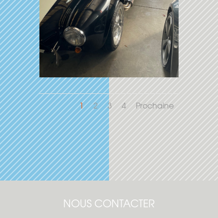
1
2
3
4
Prochaine
NOUS CONTACTER